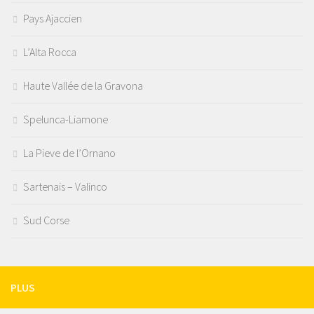
Pays Ajaccien
L’Alta Rocca
Haute Vallée de la Gravona
Spelunca-Liamone
La Pieve de l’Ornano
Sartenais – Valinco
Sud Corse
PLUS