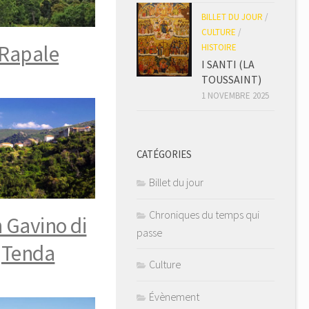
BILLET DU JOUR
/
CULTURE
/
Rapale
HISTOIRE
I SANTI (LA
TOUSSAINT)
1 NOVEMBRE 2025
CATÉGORIES
Billet du jour
Chroniques du temps qui
 Gavino di
passe
Tenda
Culture
Évènement