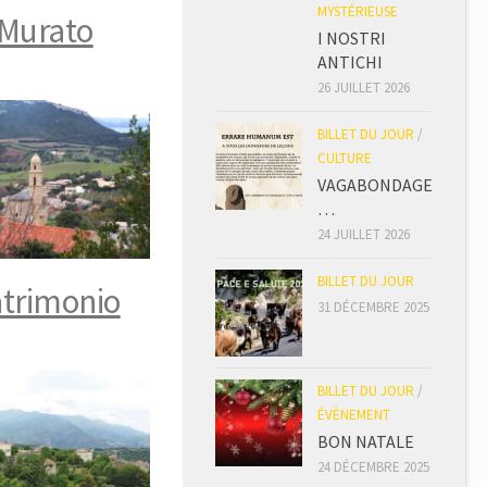
MYSTÉRIEUSE
Murato
I NOSTRI
ANTICHI
26 JUILLET 2026
BILLET DU JOUR
/
CULTURE
VAGABONDAGE
…
24 JUILLET 2026
BILLET DU JOUR
trimonio
31 DÉCEMBRE 2025
BILLET DU JOUR
/
ÉVÈNEMENT
BON NATALE
24 DÉCEMBRE 2025