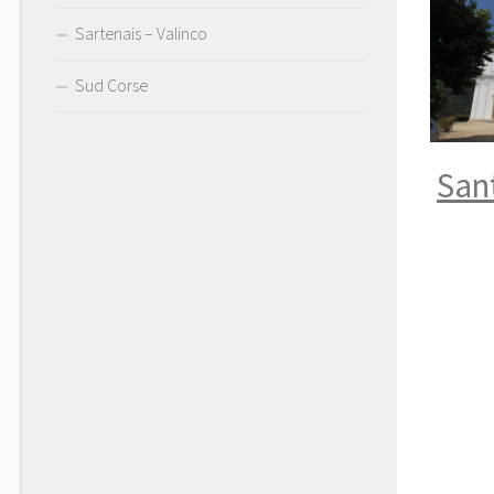
Sartenais – Valinco
Sud Corse
Sant