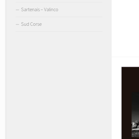
Sartenais – Valinco
Sud Corse