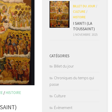
BILLET DU JOUR
/
CULTURE
/
HISTOIRE
I SANTI (LA
TOUSSAINT)
1 NOVEMBRE 2025
CATÉGORIES
Billet du jour
Chroniques du temps qui
passe
RE
/
HISTOIRE
Culture
SSAINT)
Évènement