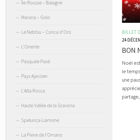
Île-Rousse – Balagne
Marana – Golo
Le Nebbiu – Conca d’Oro
BILLET 
24 DÉCE
L’Oriente
BON 
Pasquale Paoli
Noël est
le temps 
Pays Ajaccien
une paus
apprécie
L’Alta Rocca
partage,
Haute Vallée de la Gravona
Spelunca-Liamone
La Pieve de l’Ornano