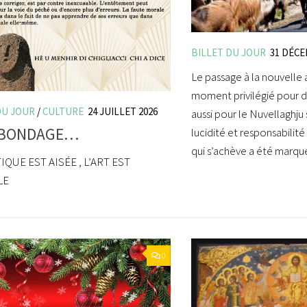
BILLET DU JOUR
31 DÉCE
Le passage à la nouvelle 
moment privilégié pour dr
DU JOUR
/
CULTURE
24 JUILLET 2026
aussi pour le Nuvellaghju
BONDAGE…
lucidité et responsabilité 
qui s’achève a été marqué
IQUE EST AISÉE , L’ART EST
LE
0