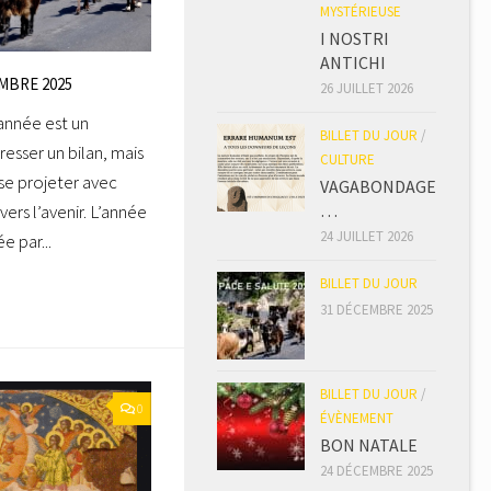
MYSTÉRIEUSE
I NOSTRI
ANTICHI
MBRE 2025
26 JUILLET 2026
année est un
BILLET DU JOUR
/
esser un bilan, mais
CULTURE
 se projeter avec
VAGABONDAGE
vers l’avenir. L’année
…
24 JUILLET 2026
e par...
BILLET DU JOUR
31 DÉCEMBRE 2025
BILLET DU JOUR
/
0
ÉVÈNEMENT
BON NATALE
24 DÉCEMBRE 2025