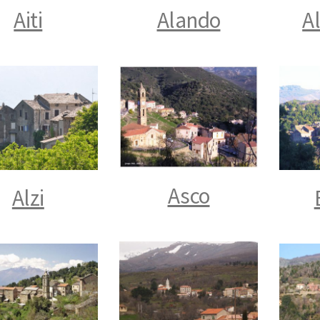
Aiti
Alando
A
Asco
Alzi