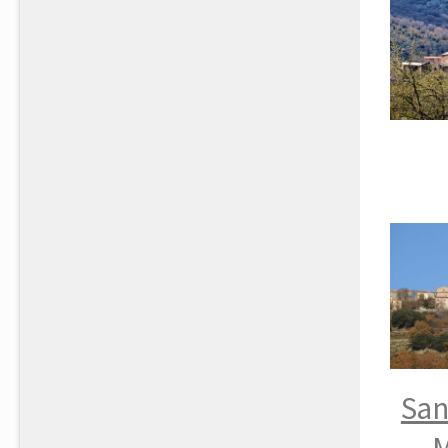
San
M