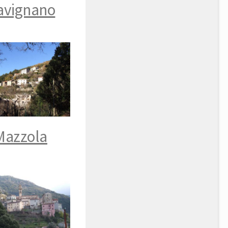
avignano
Mazzola