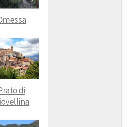
Omessa
Prato di
iovellina