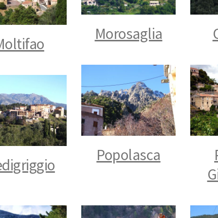
Morosaglia
Moltifao
Popolasca
edigriggio
G