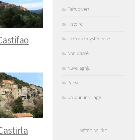
Faits divers
Histoire
Castifao
La Corse mystérieuse
Non classé
Nuvellaghju
Paesi
Un jour un village
Castirla
MÉTÉO DE L'ÎLE