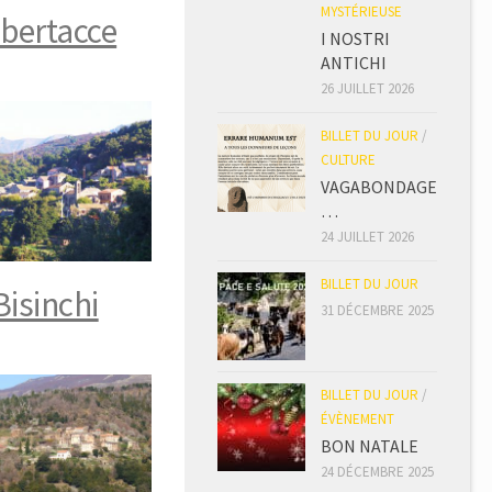
MYSTÉRIEUSE
lbertacce
I NOSTRI
ANTICHI
26 JUILLET 2026
BILLET DU JOUR
/
CULTURE
VAGABONDAGE
…
24 JUILLET 2026
BILLET DU JOUR
Bisinchi
31 DÉCEMBRE 2025
BILLET DU JOUR
/
ÉVÈNEMENT
BON NATALE
24 DÉCEMBRE 2025