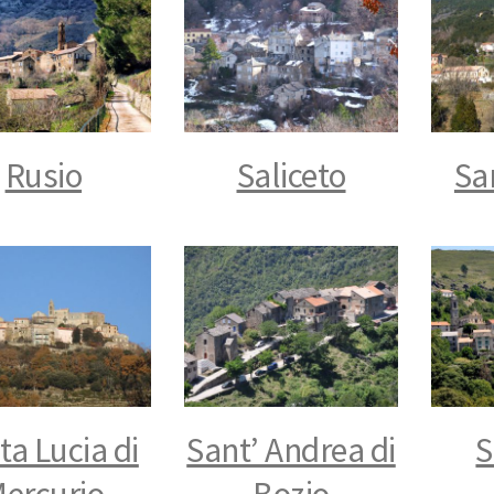
Rusio
Saliceto
Sa
ta Lucia di
Sant’ Andrea di
S
ercurio
Bozio