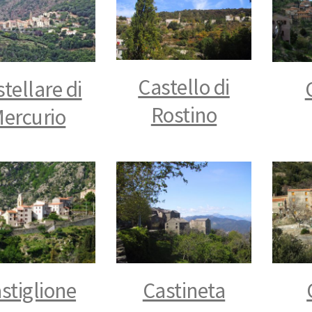
Castello di
tellare di
Rostino
ercurio
stiglione
Castineta