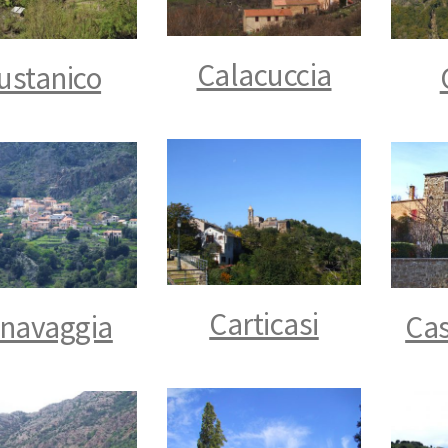
Calacuccia
ustanico
Carticasi
navaggia
Cas