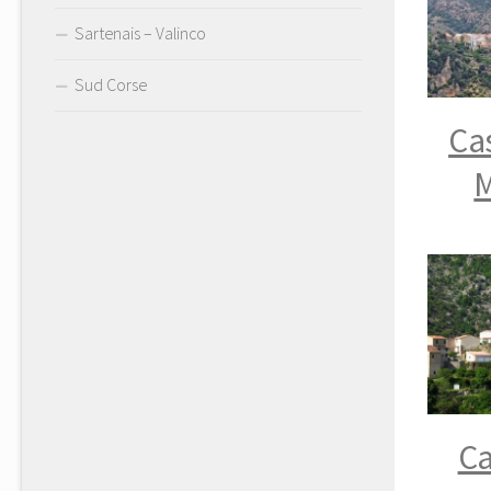
Sartenais – Valinco
Sud Corse
Cas
M
Ca