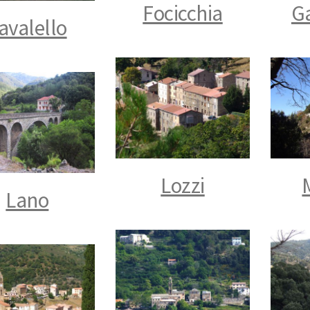
Focicchia
G
avalello
Lozzi
Lano