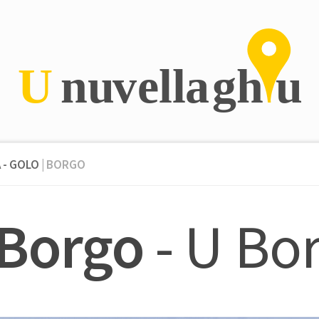
 - GOLO
| BORGO
Borgo
- U Bo