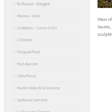
Île-Rousse – Balagne
Marana – Golo
Vieux v
lauzes,
Le Nebbiu – Conca d’Oro
sculpté
L’Oriente
Pasquale Paoli
Pays Ajaccien
L’Alta Rocca
Haute Vallée de la Gravona
Spelunca-Liamone
La Pieve de l’Ornano