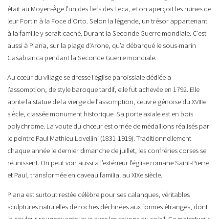
était au Moyen-Âge l’un des fiefs des Leca, et on aperçoit les ruines de
leur Fortin à la Foce d’Orto. Selon la légende, un trésor appartenant
à la famille y serait caché. Durant la Seconde Guerre mondiale. C’est
aussi à Piana, sur la plage d’Arone, qu’a débarqué le sous-marin
Casabianca pendant la Seconde Guerre mondiale.
Au cœur du village se dresse l’église paroissiale dédiée a
l’assomption, de style baroque tardif, elle fut achevée en 1792. Elle
abrite la statue de la vierge de l’assomption, œuvre génoise du XVIIIe
siècle, classée monument historique. Sa porte axiale est en bois
polychrome. La voute du chœur est ornée de médaillons réalisés par
le peintre Paul Mathieu Lovellini (1831-1919). Traditionnellement
chaque année le dernier dimanche de juillet, les confréries corses se
réunissent. On peut voir aussi a l’extérieur l’église romane Saint-Pierre
et Paul, transformée en caveau familial au XIXe siècle.
Piana est surtout restée célèbre pour ses calanques, véritables
sculptures naturelles de roches déchirées aux formes étranges, dont
la couleur rougeoyante joue avec les rayons du soleil. Ce majestueux