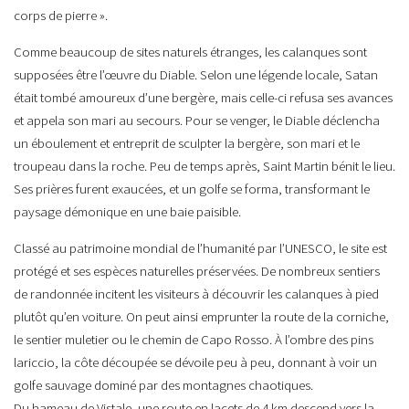
corps de pierre ».
Comme beaucoup de sites naturels étranges, les calanques sont
supposées être l’œuvre du Diable. Selon une légende locale, Satan
était tombé amoureux d’une bergère, mais celle-ci refusa ses avances
et appela son mari au secours. Pour se venger, le Diable déclencha
un éboulement et entreprit de sculpter la bergère, son mari et le
troupeau dans la roche. Peu de temps après, Saint Martin bénit le lieu.
Ses prières furent exaucées, et un golfe se forma, transformant le
paysage démonique en une baie paisible.
Classé au patrimoine mondial de l’humanité par l’UNESCO, le site est
protégé et ses espèces naturelles préservées. De nombreux sentiers
de randonnée incitent les visiteurs à découvrir les calanques à pied
plutôt qu’en voiture. On peut ainsi emprunter la route de la corniche,
le sentier muletier ou le chemin de Capo Rosso. À l’ombre des pins
lariccio, la côte découpée se dévoile peu à peu, donnant à voir un
golfe sauvage dominé par des montagnes chaotiques.
Du hameau de Vistale, une route en lacets de 4 km descend vers la