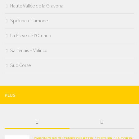
Haute Vallée de la Gravona
Spelunca-Liamone
La Pieve de l’Ornano
Sartenais – Valinco
Sud Corse
PLUS
CHRONIQUES DU TEMPS QUI PASSE
/
CULTURE
/
LA CORSE