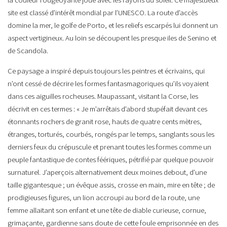
site est classé d’intérêt mondial par l’UNESCO. La route d’accès
domine la mer, le golfe de Porto, et les reliefs escarpés lui donnent un
aspect vertigineux. Au loin se découpent les presque iles de Senino et
de Scandola.
Ce paysage a inspiré depuis toujours les peintres et écrivains, qui
n’ont cessé de décrire les formes fantasmagoriques qu’ils voyaient
dans ces aiguilles rocheuses. Maupassant, visitant la Corse, les
décrivit en ces termes : « Je m’arrêtais d’abord stupéfait devant ces
étonnants rochers de granit rose, hauts de quatre cents mètres,
étranges, torturés, courbés, rongés par le temps, sanglants sous les
derniers feux du crépuscule et prenant toutes les formes comme un
peuple fantastique de contes féériques, pétrifié par quelque pouvoir
surnaturel. J’aperçois alternativement deux moines debout, d’une
taille gigantesque ; un évêque assis, crosse en main, mire en tête ; de
prodigieuses figures, un lion accroupi au bord de la route, une
femme allaitant son enfant et une tête de diable curieuse, cornue,
grimaçante, gardienne sans doute de cette foule emprisonnée en des