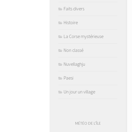
Faits divers
Histoire
La Corse mystérieuse
Non classé
Nuvellaghju
Paesi
Un jour un village
MÉTÉO DE L'ÎLE