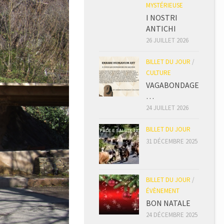
MYSTÉRIEUSE
I NOSTRI
ANTICHI
26 JUILLET 2026
BILLET DU JOUR
/
CULTURE
VAGABONDAGE
…
24 JUILLET 2026
BILLET DU JOUR
31 DÉCEMBRE 2025
BILLET DU JOUR
/
ÉVÈNEMENT
BON NATALE
24 DÉCEMBRE 2025