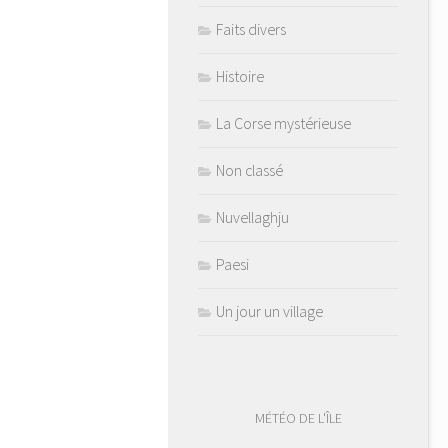
Faits divers
Histoire
La Corse mystérieuse
Non classé
Nuvellaghju
Paesi
Un jour un village
MÉTÉO DE L'ÎLE