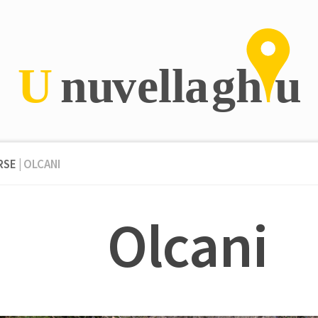
RSE
| OLCANI
Olcani