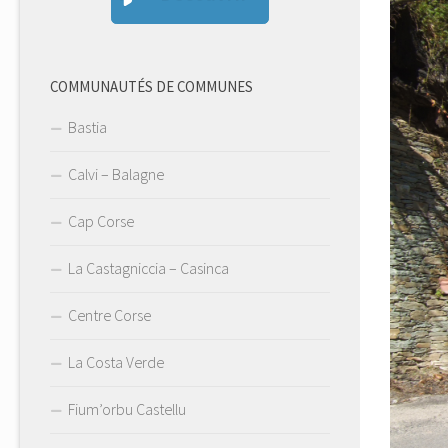
COMMUNAUTÉS DE COMMUNES
Bastia
Calvi – Balagne
Cap Corse
La Castagniccia – Casinca
Centre Corse
La Costa Verde
Fium’orbu Castellu