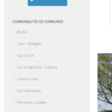
 di Fiu:morbu
Isolaccio di Fiu:morbu
COMMUNAUTÉS DE COMMUNES
Bastia
Calvi – Balagne
Cap Corse
La Castagniccia – Casinca
Centre Corse
La Costa Verde
Fium’orbu Castellu