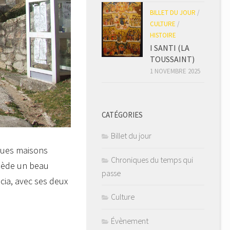
BILLET DU JOUR
/
CULTURE
/
HISTOIRE
I SANTI (LA
TOUSSAINT)
1 NOVEMBRE 2025
CATÉGORIES
Billet du jour
lques maisons
Chroniques du temps qui
ssède un beau
passe
cia, avec ses deux
Culture
Évènement