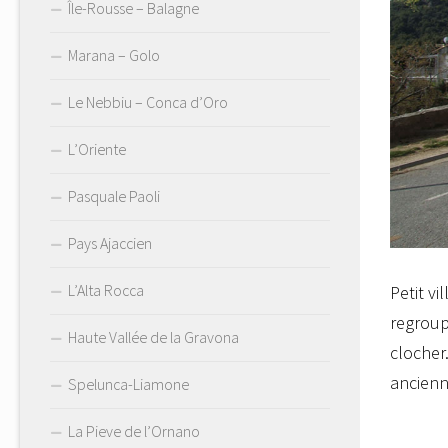
Île-Rousse – Balagne
Marana – Golo
Le Nebbiu – Conca d’Oro
L’Oriente
Pasquale Paoli
Pays Ajaccien
L’Alta Rocca
Petit v
regroup
Haute Vallée de la Gravona
clocher
ancienn
Spelunca-Liamone
La Pieve de l’Ornano