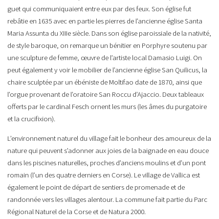
guet qui communiquaient entre eux par des feux. Son église fut
rebâtie en 1635 avec en partie les pierres de l’ancienne église Santa
Maria Assunta du XIIIe siècle. Dans son église paroissiale de la nativité,
de style baroque, on remarque un bénitier en Porphyre soutenu par
une sculpture de femme, œuvre de l’artiste local Damasio Luigi. On
peut également y voir le mobilier de l’ancienne église San Quilicus, la
chaire sculptée par un ébéniste de Moltifao date de 1870, ainsi que
l’orgue provenant de l’oratoire San Roccu d’Ajaccio. Deux tableaux
offerts par le cardinal Fesch ornent les murs (les âmes du purgatoire
et la crucifixion).
L’environnement naturel du village fait le bonheur des amoureux de la
nature qui peuvent s’adonner aux joies de la baignade en eau douce
dans les piscines naturelles, proches d’anciens moulins et d’un pont
romain (l’un des quatre derniers en Corse). Le village de Vallica est
également le point de départ de sentiers de promenade et de
randonnée vers les villages alentour. La commune fait partie du Parc
Régional Naturel de la Corse et de Natura 2000.