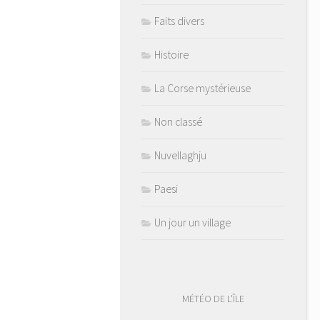
Faits divers
Histoire
La Corse mystérieuse
Non classé
Nuvellaghju
Paesi
Un jour un village
MÉTÉO DE L'ÎLE