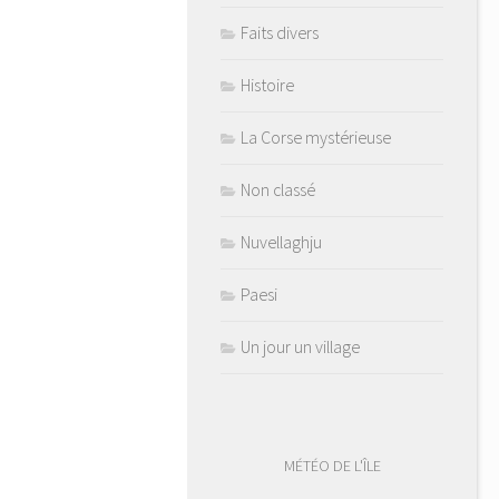
Faits divers
Histoire
La Corse mystérieuse
Non classé
Nuvellaghju
Paesi
Un jour un village
MÉTÉO DE L'ÎLE