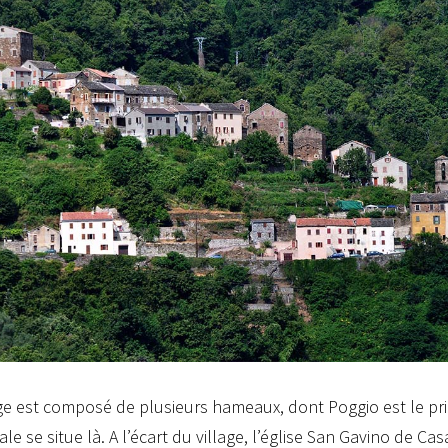
age est composé de plusieurs hameaux, dont Poggio est le prin
ale se situe là. A l’écart du village, l’église San Gavino de Ca