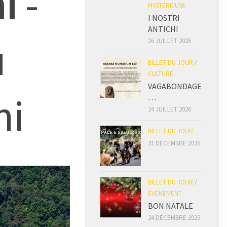
i
-
MYSTÉRIEUSE
I NOSTRI
ANTICHI
u
26 JUILLET 2026
BILLET DU JOUR
/
CULTURE
VAGABONDAGE
ni
…
24 JUILLET 2026
BILLET DU JOUR
31 DÉCEMBRE 2025
BILLET DU JOUR
/
ÉVÈNEMENT
BON NATALE
24 DÉCEMBRE 2025