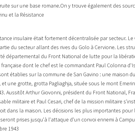
ruite sur une base romane.On y trouve également des sourc
inu et la Résistance
stance insulaire était fortement décentralisée par secteur. Le
partie du secteur allant des rives du Golo à Cervione. Les str
té départemental du Front National de lutte pour la libérati
re française dont le chef est le commandant Paul Colonna d'Ist
 sont établies sur la commune de San Gavino : une maison du
, et une grotte, grotta Pagliaghja, située sous le mont Emerin
43. Aussitôt Arthur Giovonni, président du Front National, Fran
ble militaire et Paul Cesari, chef de la mission militaire s'inst
soit dans la maison. Les décisions les plus importantes pour l
 seront prises jusqu'à l'attaque d'un convoi ennemi à Campu 
bre 1943