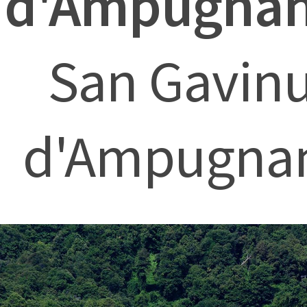
d'Ampugnan
San Gavin
d'Ampugna