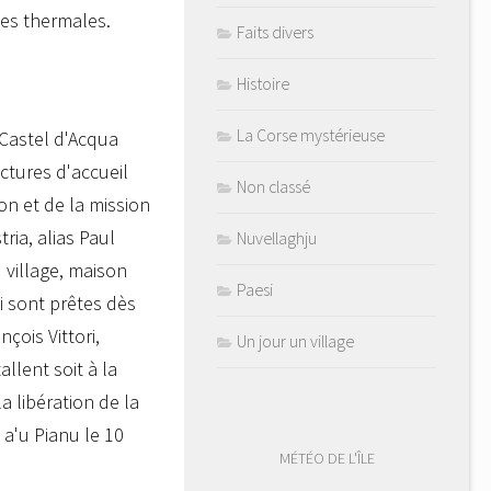
es thermales.
Faits divers
Histoire
La Corse mystérieuse
 Castel d'Acqua
uctures d'accueil
Non classé
on et de la mission
ria, alias Paul
Nuvellaghju
 village, maison
Paesi
i sont prêtes dès
çois Vittori,
Un jour un village
allent soit à la
a libération de la
a'u Pianu le 10
MÉTÉO DE L'ÎLE