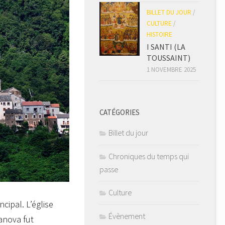
BILLET DU JOUR
/
CULTURE
/
HISTOIRE
I SANTI (LA
TOUSSAINT)
1 NOVEMBRE 2025
CATÉGORIES
Billet du jour
Chroniques du temps qui
passe
Culture
cipal. L’église
Évènement
sanova fut