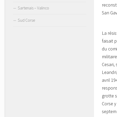
reconst
Sartenais – Valinco
San Gav
Sud Corse
La rési
faisait 
du comi
militai
Cesari,
Leandri
avril 19
responsa
grotte 
Corse y
septem