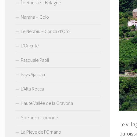
Île-Rousse – Balagne
Marana – Golo
Le Nebbiu – Conca d’Oro
L’Oriente
Pasquale Paoli
Pays Ajaccien
L’Alta Rocca
Haute Vallée de la Gravona
Spelunca-Liamone
Le vill
La Pieve de l’Ornano
paroissi