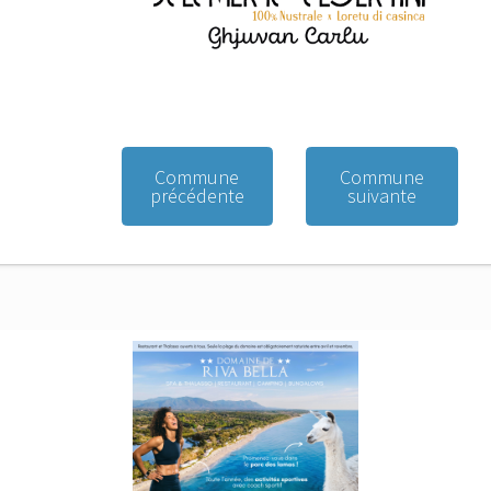
Commune
Commune
précédente
suivante