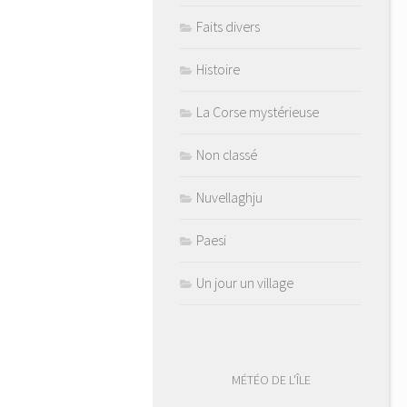
Faits divers
Histoire
La Corse mystérieuse
Non classé
Nuvellaghju
Paesi
Un jour un village
MÉTÉO DE L'ÎLE