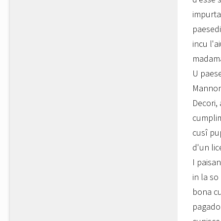
impurta
paesedi 
incu l'a
madama M
U paese
Mannoni
Decori,
cumplime
cusî pu
d'un lic
I paisan
in la so
bona cu
pagadori