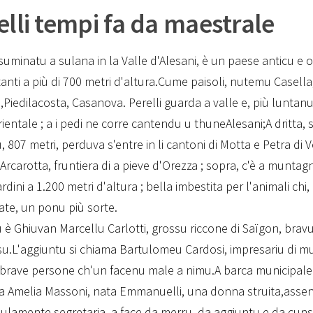
elli tempi fa da maestrale
 suminatu a sulana in la Valle d'Alesani, è un paese anticu e or
anti a più di 700 metri d'altura.Cume paisoli, nutemu Casella,
,Piedilacosta, Casanova. Perelli guarda a valle e, più luntanu
ientale ; a i pedi ne corre cantendu u thuneAlesani;A dritta, s
, 807 metri, perduva s'entre in li cantoni di Motta e Petra di 
Arcarotta, fruntiera di a pieve d'Orezza ; sopra, c'è a muntagn
iardini a 1.200 metri d'altura ; bella imbestita per l'animali ch
rate, un ponu più sorte.
 è Ghiuvan Marcellu Carlotti, grossu riccone di Saïgon, brav
u.L'aggiuntu si chiama Bartulomeu Cardosi, impresariu di mur
i brave persone ch'un facenu male a nimu.A barca municipale
Amelia Massoni, nata Emmanuelli, una donna struita,assen
sulamente segretaria, a face da merru, da aggiuntu e da cuns