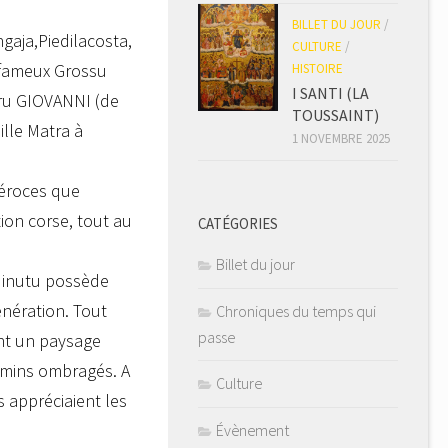
BILLET DU JOUR
/
gaja,Piedilacosta,
CULTURE
/
e fameux Grossu
HISTOIRE
I SANTI (LA
ru GIOVANNI (de
TOUSSAINT)
ille Matra à
1 NOVEMBRE 2025
féroces que
ion corse, tout au
CATÉGORIES
Billet du jour
 Minutu possède
énération. Tout
Chroniques du temps qui
passe
ent un paysage
chemins ombragés. A
Culture
 appréciaient les
Évènement