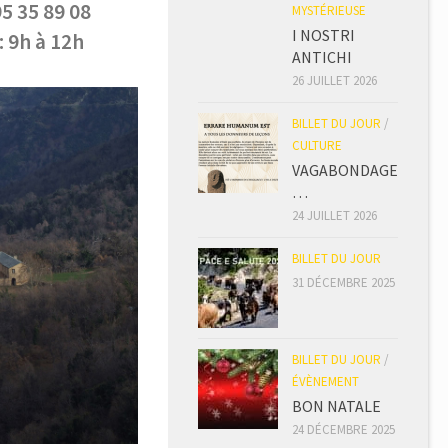
95 35 89 08
MYSTÉRIEUSE
I NOSTRI
: 9h à 12h
ANTICHI
26 JUILLET 2026
BILLET DU JOUR
/
CULTURE
VAGABONDAGE
…
24 JUILLET 2026
BILLET DU JOUR
31 DÉCEMBRE 2025
BILLET DU JOUR
/
ÉVÈNEMENT
BON NATALE
24 DÉCEMBRE 2025