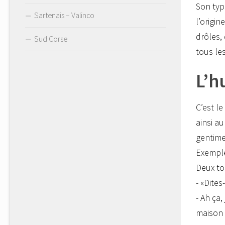
Son typ
Sartenais – Valinco
l’origi
drôles,
Sud Corse
tous les
L’h
C’est l
ainsi a
gentime
Exemple
Deux to
- «Dites
- Ah ça,
maison o