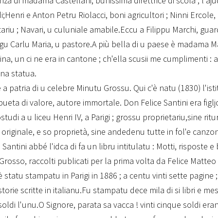
nza di madama Castellani, bunissima direttrice di scola ; l'aj
;Henri e Anton Petru Riolacci, boni agricultori ; Ninni Ercole
tariu ; Navari, u culuniale amabile.Eccu a Filippu Marchi, gua
igu Carlu Maria, u pastore.A più bella di u paese è madama M
ina, un ci ne era in cantone ; ch'ella scusii me cumplimenti :
 una statua.
è a patria di u celebre Minutu Grossu. Qui c'è natu (1830) l'ist
pueta di valore, autore immortale. Don Felice Santini era figlj
ostudi a u liceu Henri IV, a Parigi ; grossu proprietariu,sine ritur
 originale, e so proprietà, sine andedenu tutte in fol'e canzo
antini abbé l'idca di fa un libru intitulatu : Motti, risposte 
Grosso, raccolti publicati per la prima volta da Felice Matteo
è statu stampatu in Parigi in 1886 ; a centu vinti sette pagine 
torie scritte in italianu.Fu stampatu dece mila di si libri e mes
oldi l'unu.O Signore, parata sa vacca ! vinti cinque soldi era