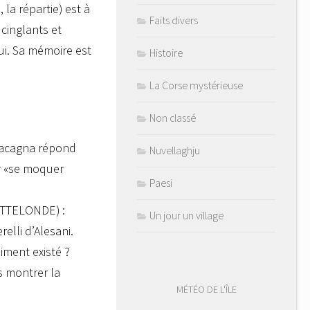
la répartie) est à
Faits divers
 cinglants et
ui. Sa mémoire est
Histoire
La Corse mystérieuse
Non classé
macagna répond
Nuvellaghju
ar «se moquer
Paesi
DOTTELONDE) :
Un jour un village
elli d’Alesani.
iment existé ?
us montrer la
MÉTÉO DE L'ÎLE