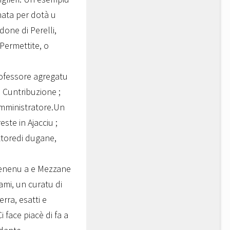
nata per dotà u
done di Perelli,
.Permettite, o
rofessore agregatu
 Cuntribuzione ;
'amministratore.Un
ste in Ajacciu ;
ttoredi dugane,
i venenu a e Mezzane
lami, un curatu di
rra, esatti e
Ci face piacè di fa a