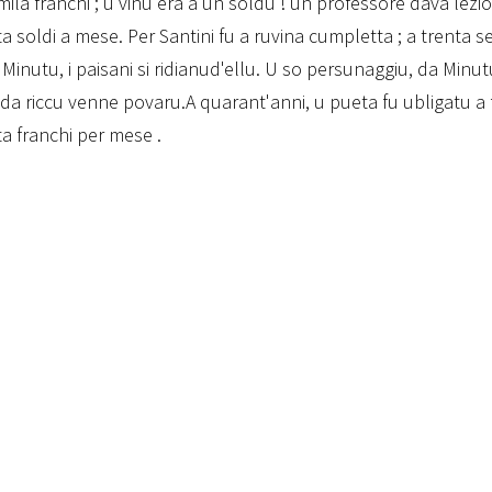
mila franchi ; u vinu era a un soldu ! un professore dava lezi
 soldi a mese. Per Santini fu a ruvina cumpletta ; a trenta sei
i Minutu, i paisani si ridianud'ellu. U so persunaggiu, da Minu
 da riccu venne povaru.A quarant'anni, u pueta fu ubligatu a f
a franchi per mese .