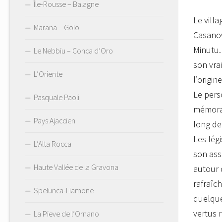
Île-Rousse – Balagne
Le vill
Marana – Golo
Casanova
Minutu
Le Nebbiu – Conca d’Oro
son vrai
L’Oriente
l’origin
Le pers
Pasquale Paoli
mémorab
Pays Ajaccien
long de
Les lég
L’Alta Rocca
son ass
Haute Vallée de la Gravona
autour 
rafraîch
Spelunca-Liamone
quelque
vertus r
La Pieve de l’Ornano