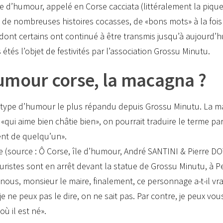
e d’humour, appelé en Corse cacciata (littéralement la pique, 
ne de nombreuses histoires cocasses, de «bons mots» à la fois
 dont certains ont continué à être transmis jusqu’à aujourd’h
 étés l’objet de festivités par l’association Grossu Minutu.
umour corse, la macagna ?
e type d’humour le plus répandu depuis Grossu Minutu. La 
u «qui aime bien châtie bien», on pourrait traduire le terme p
nt de quelqu’un».
 (source : Ô Corse, île d’humour, André SANTINI & Pierre 
uristes sont en arrêt devant la statue de Grossu Minutu, à Per
-nous, monsieur le maire, finalement, ce personnage a-t-il vra
 je ne peux pas le dire, on ne sait pas. Par contre, je peux vo
ù il est né».