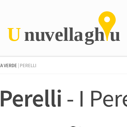
TA VERDE
| PERELLI
Perelli
- I Pere