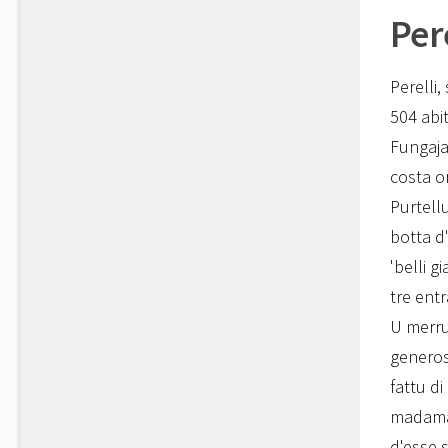
Per
Perelli,
504 abit
Fungaja
costa or
Purtellu
botta d'
'belli g
tre ent
U merru
generos
fattu d
madama 
d'esse 