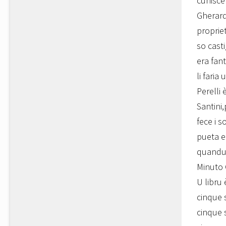
cunisce
Gherardi
proprie
so cast
era fant
li faria
Perelli 
Santini,
fece i s
pueta e
quandu S
Minuto 
U libru 
cinque s
cinque s