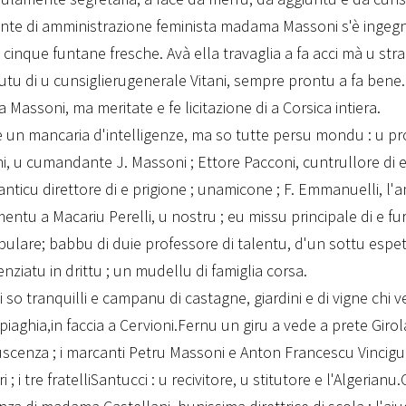
nte di amministrazione feminista madama Massoni s'è ingeg
cinque funtane fresche. Avà ella travaglia a fa acci mà u stra
iutu di u cunsiglierugenerale Vitani, sempre prontu a fa bene
assoni, ma meritate e fe licitazione di a Corsica intiera.
 un mancaria d'intelligenze, ma so tutte persu mondu : u p
, u cumandante J. Massoni ; Ettore Pacconi, cuntrullore di e
 anticu direttore di e prigione ; unamicone ; F. Emmanuelli, l
ntu a Macariu Perelli, u nostru ; eu missu principale di e fure
pulare; babbu di duie professore di talentu, d'un sottu espe
enziatu in drittu ; un mudellu di famiglia corsa.
i so tranquilli e campanu di castagne, giardini e di vigne ch
 piaghia,in faccia a Cervioni.Fernu un giru a vede a prete Giro
scenza ; i marcanti Petru Massoni e Anton Francescu Vincigue
 ; i tre fratelliSantucci : u recivitore, u stitutore e l'Algerianu.