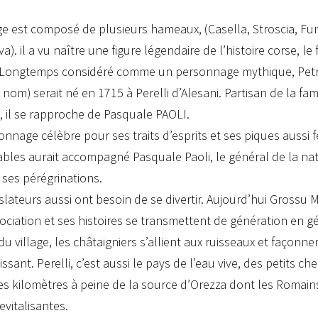
age est composé de plusieurs hameaux, (Casella, Stroscia, Fun
). il a vu naître une figure légendaire de l’histoire corse, l
.Longtemps considéré comme un personnage mythique, Pet
 nom) serait né en 1715 à Perelli d’Alesani. Partisan de la fam
e, il se rapproche de Pasquale PAOLI.
onnage célèbre pour ses traits d’esprits et ses piques aussi 
les aurait accompagné Pasquale Paoli, le général de la nat
 ses pérégrinations.
islateurs aussi ont besoin de se divertir. Aujourd’hui Grossu
ociation et ses histoires se transmettent de génération en g
du village, les châtaigniers s’allient aux ruisseaux et façonn
issant. Perelli, c’est aussi le pays de l’eau vive, des petits 
s kilomètres à peine de la source d’Orezza dont les Romains
evitalisantes.