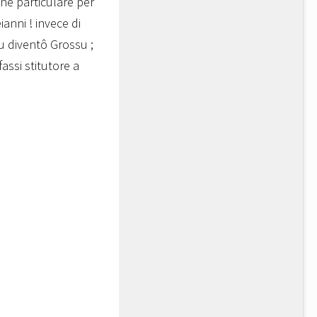
one particulare per
anni ! invece di
tu diventô Grossu ;
assi stitutore a