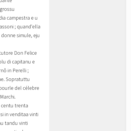
udante
, grossu
rdia campestra e u
assoni ; quand'ella
 a donne simule, eju
itutore Don Felice
olu di capitanu e
nô in Perelli ;
ne. Sopratuttu
e bourle del célebre
 Marchi.
; centu trenta
si in venditaa vinti
nu tandu vinti