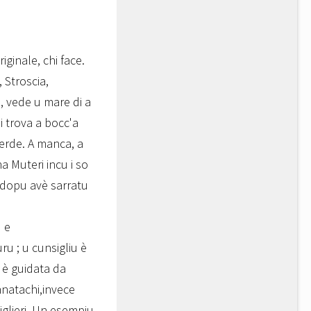
iginale, chi face.
 Stroscia,
, vede u mare di a
i trova a bocc'a
Verde. A manca, a
a Muteri incu i so
i, dopu avè sarratu
u e
u ; u cunsigliu è
 è guidata da
natachi,invece
iglieri. Un esempiu