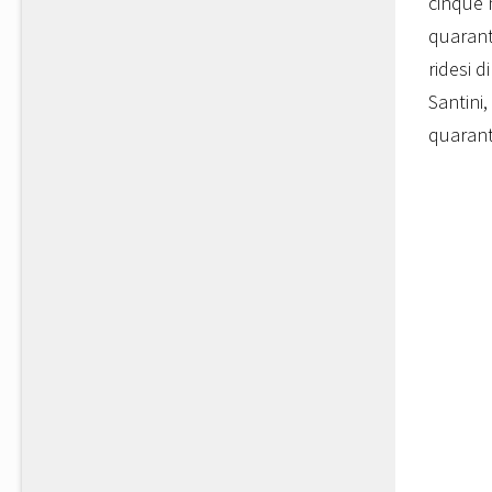
cinque 
quaranta
ridesi d
Santini,
quarant