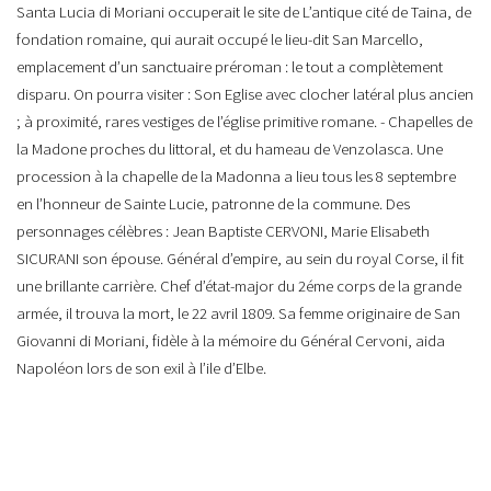
Santa Lucia di Moriani occuperait le site de L’antique cité de Taina, de
fondation romaine, qui aurait occupé le lieu-dit San Marcello,
emplacement d’un sanctuaire préroman : le tout a complètement
disparu. On pourra visiter : Son Eglise avec clocher latéral plus ancien
; à proximité, rares vestiges de l’église primitive romane. - Chapelles de
la Madone proches du littoral, et du hameau de Venzolasca. Une
procession à la chapelle de la Madonna a lieu tous les 8 septembre
en l’honneur de Sainte Lucie, patronne de la commune. Des
personnages célèbres : Jean Baptiste CERVONI, Marie Elisabeth
SICURANI son épouse. Général d’empire, au sein du royal Corse, il fit
une brillante carrière. Chef d’état-major du 2éme corps de la grande
armée, il trouva la mort, le 22 avril 1809. Sa femme originaire de San
Giovanni di Moriani, fidèle à la mémoire du Général Cervoni, aida
Napoléon lors de son exil à l’ile d’Elbe.