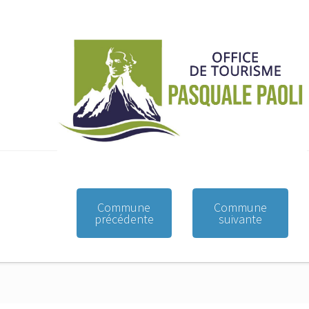
Commune
Commune
précédente
suivante