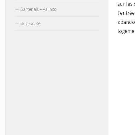
sur les
Sartenais – Valinco
l’entré
abandon
Sud Corse
logement