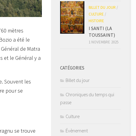
BILLET DU JOUR
/
CULTURE
/
HISTOIRE
I SANTI (LA
 760 mètres
TOUSSAINT)
Bozio a été le
1 NOVEMBRE 2025
e Général de Matra
s et le Général y a
CATÉGORIES
Billet du jour
e. Souvent les
re pour se
Chroniques du temps qui
passe
Culture
Fragnu se trouve
Évènement