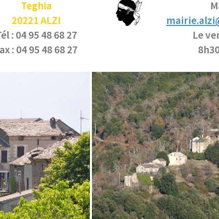
Teghia
Ma
20221 ALZI
mairie.alz
él : 04 95 48 68 27
Le ve
ax : 04 95 48 68 27
8h30