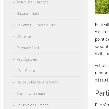
Île-Rousse – Balagne
Marana – Golo
Petit v
Le Nebbiu – Conca d’Oro
d’altitu
L’Oriente
point d
se sont 
Pasquale Paoli
d’ailleur
Pays Ajaccien
Actuell
L’Alta Rocca
randonn
désalté
Haute Vallée de la Gravona
Part
Spelunca-Liamone
Elle s’
La Pieve de l’Ornano