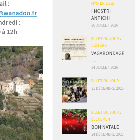
il :
MYSTÉRIEUSE
I NOSTRI
i@wanadoo.fr
ANTICHI
ndredi :
26 JUILLET 2026
 à 12h
BILLET DU JOUR
/
CULTURE
VAGABONDAGE
…
24 JUILLET 2026
BILLET DU JOUR
31 DÉCEMBRE 2025
BILLET DU JOUR
/
ÉVÈNEMENT
BON NATALE
24 DÉCEMBRE 2025