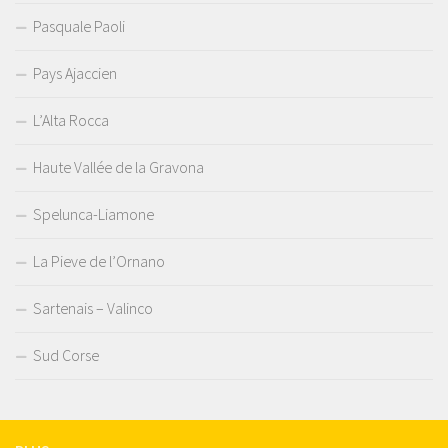
Pasquale Paoli
Pays Ajaccien
L’Alta Rocca
Haute Vallée de la Gravona
Spelunca-Liamone
La Pieve de l’Ornano
Sartenais – Valinco
Sud Corse