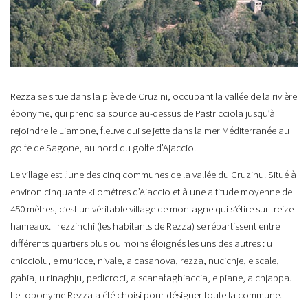
Rezza se situe dans la piève de Cruzini, occupant la vallée de la rivière
éponyme, qui prend sa source au-dessus de Pastricciola jusqu’à
rejoindre le Liamone, fleuve qui se jette dans la mer Méditerranée au
golfe de Sagone, au nord du golfe d’Ajaccio.
Le village est l’une des cinq communes de la vallée du Cruzinu. Situé à
environ cinquante kilomètres d’Ajaccio et à une altitude moyenne de
450 mètres, c’est un véritable village de montagne qui s’étire sur treize
hameaux. I rezzinchi (les habitants de Rezza) se répartissent entre
différents quartiers plus ou moins éloignés les uns des autres : u
chicciolu, e muricce, nivale, a casanova, rezza, nucichje, e scale,
gabia, u rinaghju, pedicroci, a scanafaghjaccia, e piane, a chjappa.
Le toponyme Rezza a été choisi pour désigner toute la commune. Il