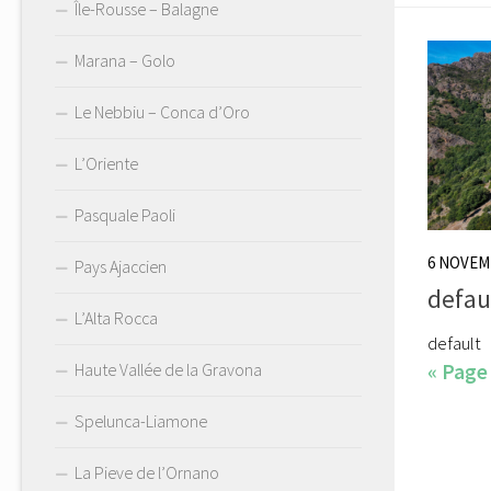
Île-Rousse – Balagne
Marana – Golo
Le Nebbiu – Conca d’Oro
L’Oriente
Pasquale Paoli
6 NOVEM
Pays Ajaccien
defau
L’Alta Rocca
default
« Page
Haute Vallée de la Gravona
Spelunca-Liamone
La Pieve de l’Ornano