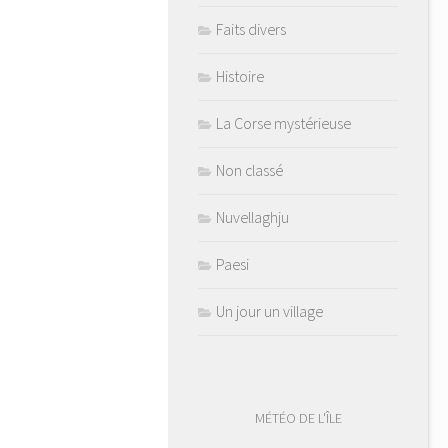
Faits divers
Histoire
La Corse mystérieuse
Non classé
Nuvellaghju
Paesi
Un jour un village
MÉTÉO DE L'ÎLE