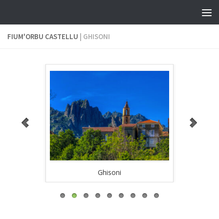
Skip to content
FIUM'ORBU CASTELLU
| GHISONI
Ghisoni
Ghis