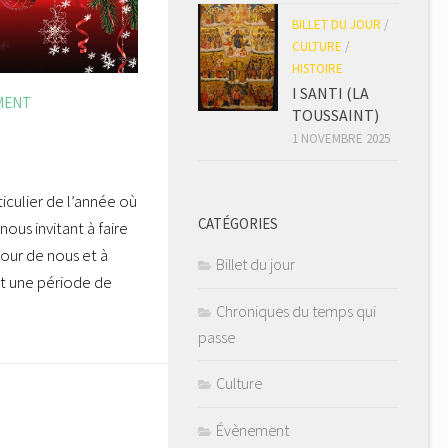
BILLET DU JOUR
/
CULTURE
/
HISTOIRE
I SANTI (LA
MENT
TOUSSAINT)
1 NOVEMBRE 2025
culier de l’année où
CATÉGORIES
nous invitant à faire
our de nous et à
Billet du jour
est une période de
Chroniques du temps qui
passe
Culture
Évènement