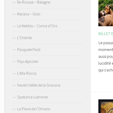
Île-Rousse – Balagne
Marana – Golo
Le Nebbiu – Conca d’Oro
BILLET 
L’Oriente
Le passa
moment p
Pasquale Paoli
aussi po
Pays Ajaccien
lucidité 
qui s’ac
L’Alta Rocca
Haute Vallée de la Gravona
Spelunca-Liamone
La Pieve de l’Ornano