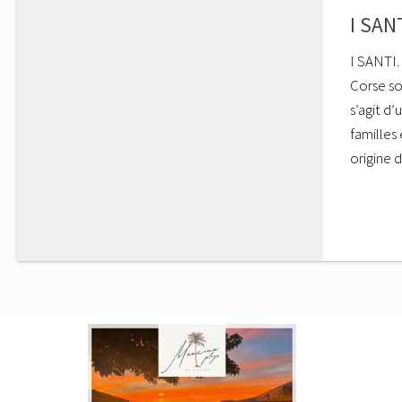
I SAN
I SANTI.
Corse so
s’agit d
familles 
origine d