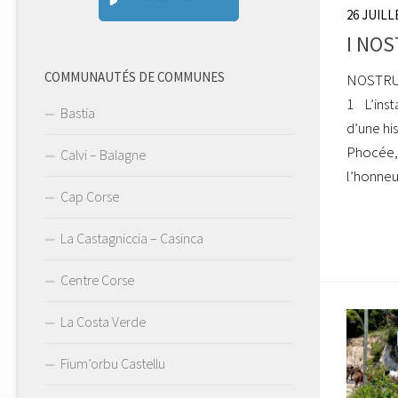
26 JUILL
I NOS
COMMUNAUTÉS DE COMMUNES
NOSTRU 
1 L’inst
Bastia
d’une his
Phocée, 
Calvi – Balagne
l’honneur
Cap Corse
La Castagniccia – Casinca
Centre Corse
La Costa Verde
Fium’orbu Castellu