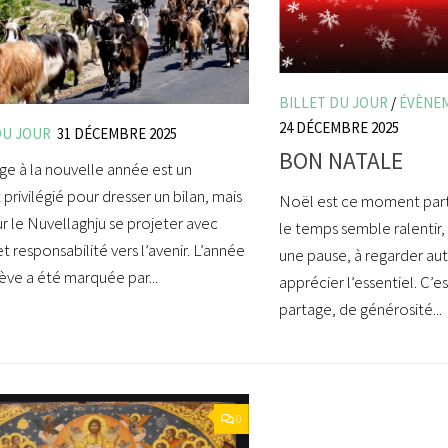
BILLET DU JOUR
/
ÉVÈNE
24 DÉCEMBRE 2025
DU JOUR
31 DÉCEMBRE 2025
BON NATALE
ge à la nouvelle année est un
rivilégié pour dresser un bilan, mais
Noël est ce moment parti
ur le Nuvellaghju se projeter avec
le temps semble ralentir, 
et responsabilité vers l’avenir. L’année
une pause, à regarder aut
hève a été marquée par...
apprécier l’essentiel. C’
partage, de générosité...
0