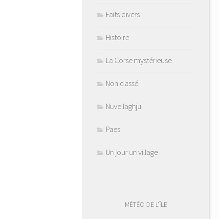
Faits divers
Histoire
La Corse mystérieuse
Non classé
Nuvellaghju
Paesi
Un jour un village
MÉTÉO DE L'ÎLE