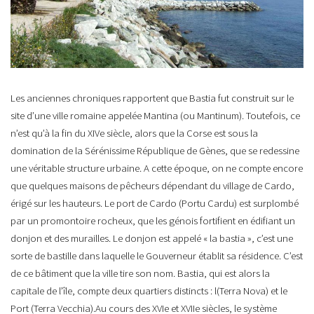
Les anciennes chroniques rapportent que Bastia fut construit sur le
site d’une ville romaine appelée Mantina (ou Mantinum). Toutefois, ce
n’est qu’à la fin du XIVe siècle, alors que la Corse est sous la
domination de la Sérénissime République de Gènes, que se redessine
une véritable structure urbaine. A cette époque, on ne compte encore
que quelques maisons de pêcheurs dépendant du village de Cardo,
érigé sur les hauteurs. Le port de Cardo (Portu Cardu) est surplombé
par un promontoire rocheux, que les génois fortifient en édifiant un
donjon et des murailles. Le donjon est appelé « la bastia », c’est une
sorte de bastille dans laquelle le Gouverneur établit sa résidence. C’est
de ce bâtiment que la ville tire son nom. Bastia, qui est alors la
capitale de l’île, compte deux quartiers distincts : l(Terra Nova) et le
Port (Terra Vecchia).Au cours des XVIe et XVIIe siècles, le système