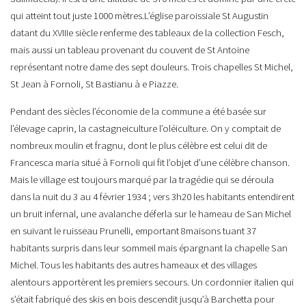
qui atteint tout juste 1000 mètres.L’église paroissiale St Augustin
datant du XVIIIe siècle renferme des tableaux de la collection Fesch,
mais aussi un tableau provenant du couvent de St Antoine
représentant notre dame des sept douleurs. Trois chapelles St Michel,
St Jean à Fornoli, St Bastianu à e Piazze.
Pendant des siècles l’économie de la commune a été basée sur
l’élevage caprin, la castagneiculture l’oléiculture. On y comptait de
nombreux moulin et fragnu, dont le plus célèbre est celui dit de
Francesca maria situé à Fornoli qui fit l’objet d’une célèbre chanson.
Mais le village est toujours marqué par la tragédie qui se déroula
dans la nuit du 3 au 4 février 1934 ; vers 3h20 les habitants entendirent
un bruit infernal, une avalanche déferla sur le hameau de San Michel
en suivant le ruisseau Prunelli, emportant 8maisons tuant 37
habitants surpris dans leur sommeil mais épargnant la chapelle San
Michel. Tous les habitants des autres hameaux et des villages
alentours apportèrent les premiers secours. Un cordonnier italien qui
s’était fabriqué des skis en bois descendit jusqu’à Barchetta pour