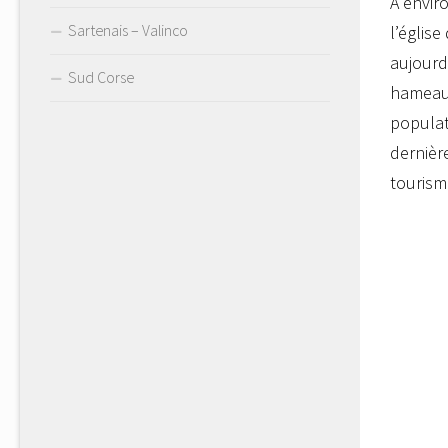
A envir
Sartenais – Valinco
l’église
aujourd
Sud Corse
hameau 
populat
dernière
tourism