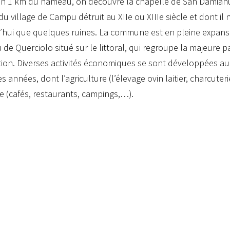
on 1 km du hameau, on découvre la chapelle de San Damianu 
 du village de Campu détruit au XIIe ou XIIIe siècle et dont il 
’hui que quelques ruines. La commune est en pleine expans
de Querciolo situé sur le littoral, qui regroupe la majeure pa
ion. Diverses activités économiques se sont développées au
s années, dont l’agriculture (l’élevage ovin laitier, charcuteri
e (cafés, restaurants, campings,…).