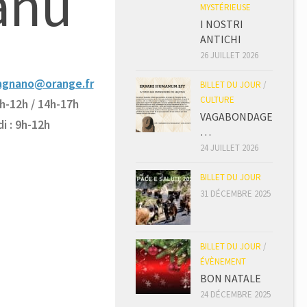
anu
MYSTÉRIEUSE
I NOSTRI
ANTICHI
26 JUILLET 2026
cagnano@orange.fr
BILLET DU JOUR
/
CULTURE
9h-12h / 14h-17h
VAGABONDAGE
i : 9h-12h
…
24 JUILLET 2026
BILLET DU JOUR
31 DÉCEMBRE 2025
BILLET DU JOUR
/
ÉVÈNEMENT
BON NATALE
24 DÉCEMBRE 2025