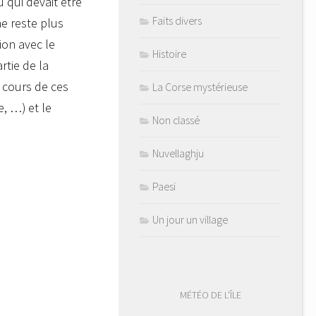
qui devait être
Faits divers
ne reste plus
ion avec le
Histoire
rtie de la
 cours de ces
La Corse mystérieuse
e, …) et le
Non classé
Nuvellaghju
Paesi
Un jour un village
MÉTÉO DE L'ÎLE