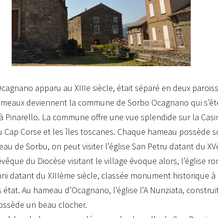
cagnano apparu au XIIIe siècle, était séparé en deux paroiss
ameaux deviennent la commune de Sorbo Ocagnano qui s’é
à Pinarello. La commune offre une vue splendide sur la Casi
u Cap Corse et les îles toscanes. Chaque hameau possède so
au de Sorbu, on peut visiter l’église San Petru datant du XV
’évêque du Diocèse visitant le village évoque alors, l’église 
ni datant du XIIIème siècle, classée monument historique à c
 état. Au hameau d’Ocagnano, l’église l’A Nunziata, construi
ossède un beau clocher.