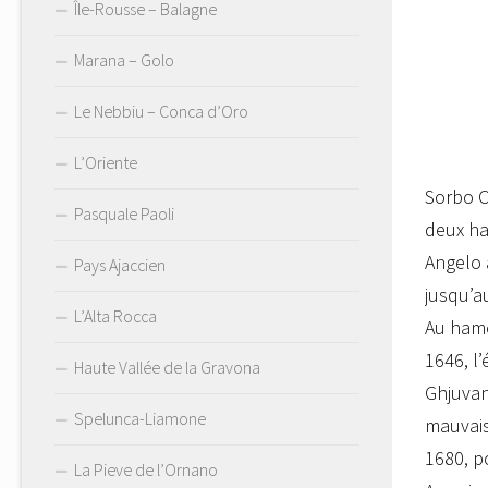
Île-Rousse – Balagne
Marana – Golo
Le Nebbiu – Conca d’Oro
L’Oriente
Sorbo O
Pasquale Paoli
deux h
Angelo 
Pays Ajaccien
jusqu’a
L’Alta Rocca
Au hame
1646, l
Haute Vallée de la Gravona
Ghjuvan
Spelunca-Liamone
mauvais
1680, p
La Pieve de l’Ornano