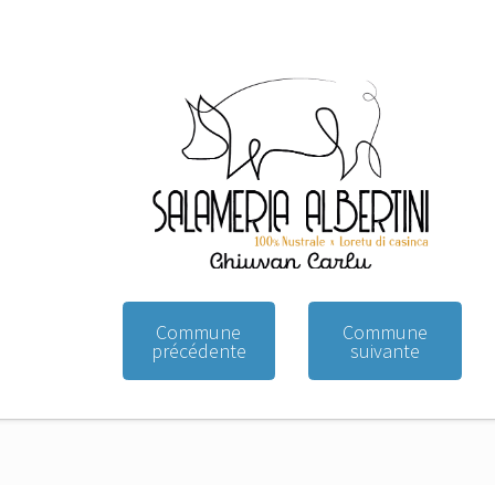
Commune
Commune
précédente
suivante