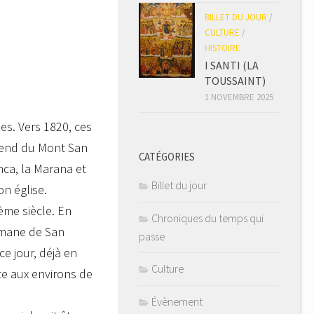
BILLET DU JOUR
/
CULTURE
/
HISTOIRE
I SANTI (LA
TOUSSAINT)
1 NOVEMBRE 2025
es. Vers 1820, ces
tend du Mont San
CATÉGORIES
nca, la Marana et
Billet du jour
n église.
ème siècle. En
Chroniques du temps qui
romane de San
passe
e jour, déjà en
Culture
te aux environs de
Évènement