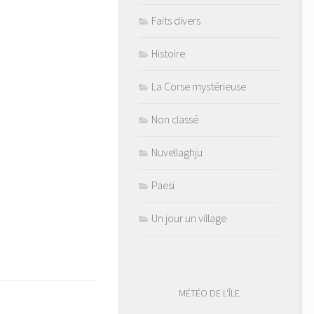
Faits divers
Histoire
La Corse mystérieuse
Non classé
Nuvellaghju
Paesi
Un jour un village
MÉTÉO DE L'ÎLE