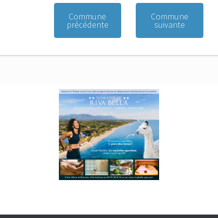
Commune
Commune
précédente
suivante