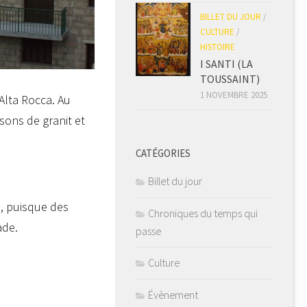
BILLET DU JOUR
/
CULTURE
/
HISTOIRE
I SANTI (LA
TOUSSAINT)
1 NOVEMBRE 2025
’Alta Rocca. Au
isons de granit et
CATÉGORIES
Billet du jour
e, puisque des
Chroniques du temps qui
ade.
passe
Culture
Évènement