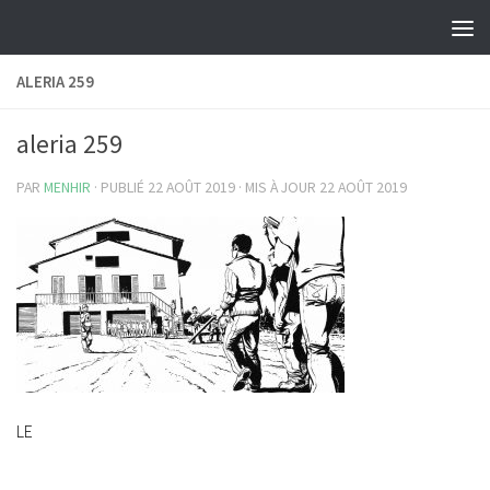
Skip to content
ALERIA 259
aleria 259
PAR
MENHIR
· PUBLIÉ
22 AOÛT 2019
· MIS À JOUR
22 AOÛT 2019
LE