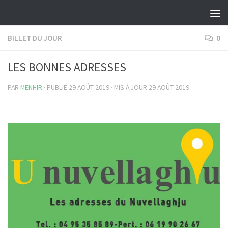
Skip to content
BILLET DU JOUR
0
LES BONNES ADRESSES
PAR
MENHIR
· PUBLIÉ
29 AOÛT 2019
· MIS À JOUR
29 AOÛT 2019