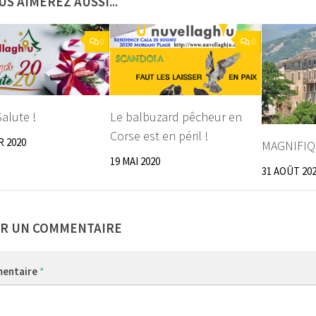
US AIMEREZ AUSSI...
0
0
Salute !
Le balbuzard pêcheur en
Corse est en péril !
R 2020
MAGNIFI
19 MAI 2020
31 AOÛT 20
ER UN COMMENTAIRE
entaire
*