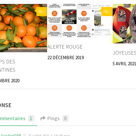
0
0
ALERTE ROUGE
JOYEUSES
22 DÉCEMBRE 2019
PS DES
5 AVRIL 202
NTINES
MBRE 2020
ONSE
mmentaires
1
Pings
0
GordonDAR
21 juillet 2021 à 3 h 55 min