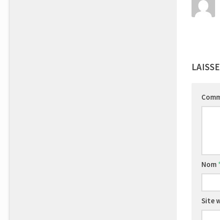
LAISS
Comm
Nom
Site 