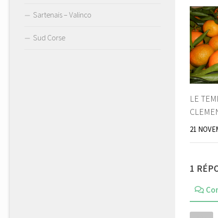
Sartenais – Valinco
Sud Corse
LE TEM
CLEME
21 NOVE
1 RÉP
Co