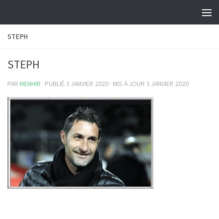
Skip to content
STEPH
STEPH
PAR
MENHIR
· PUBLIÉ
3 JANVIER 2020
· MIS À JOUR
3 JANVIER 2020