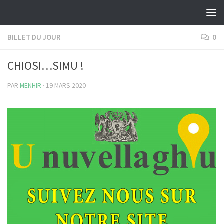
Skip to content
BILLET DU JOUR
0
CHIOSI…SIMU !
PAR
MENHIR
·
19 MARS 2020