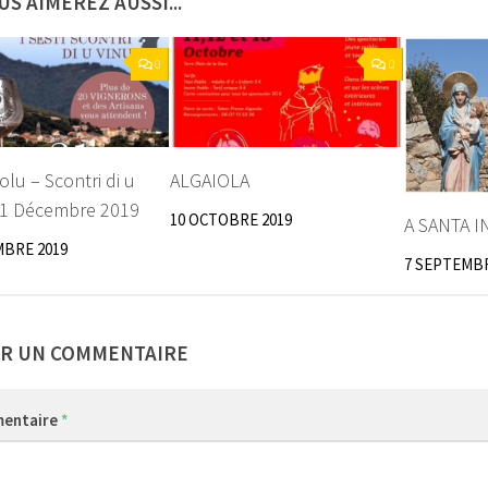
US AIMEREZ AUSSI...
0
0
olu – Scontri di u
ALGAIOLA
21 Décembre 2019
10 OCTOBRE 2019
A SANTA 
MBRE 2019
7 SEPTEMBR
ER UN COMMENTAIRE
entaire
*