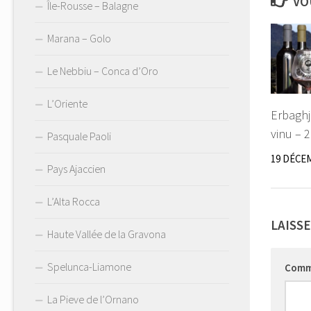
VO
Île-Rousse – Balagne
Marana – Golo
Le Nebbiu – Conca d’Oro
L’Oriente
Erbaghj
vinu – 
Pasquale Paoli
19 DÉCE
Pays Ajaccien
L’Alta Rocca
LAISS
Haute Vallée de la Gravona
Spelunca-Liamone
Comm
La Pieve de l’Ornano