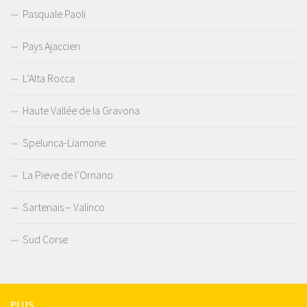
Pasquale Paoli
Pays Ajaccien
L’Alta Rocca
Haute Vallée de la Gravona
Spelunca-Liamone
La Pieve de l’Ornano
Sartenais – Valinco
Sud Corse
PLUS