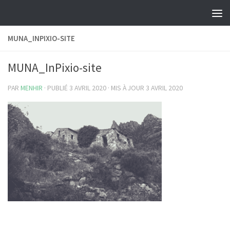
Skip to content
MUNA_INPIXIO-SITE
MUNA_InPixio-site
PAR
MENHIR
· PUBLIÉ
3 AVRIL 2020
· MIS À JOUR
3 AVRIL 2020