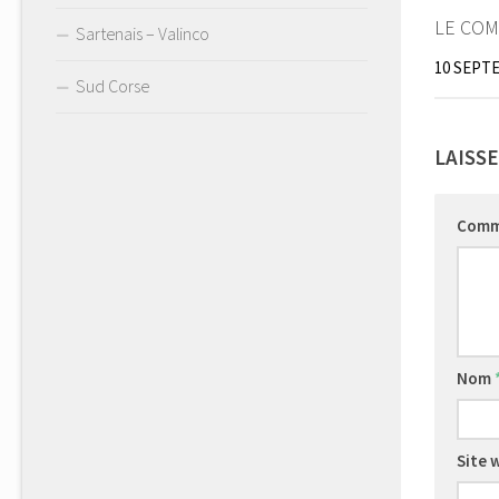
LE COM
Sartenais – Valinco
10 SEPT
Sud Corse
LAISS
Comm
Nom
Site 