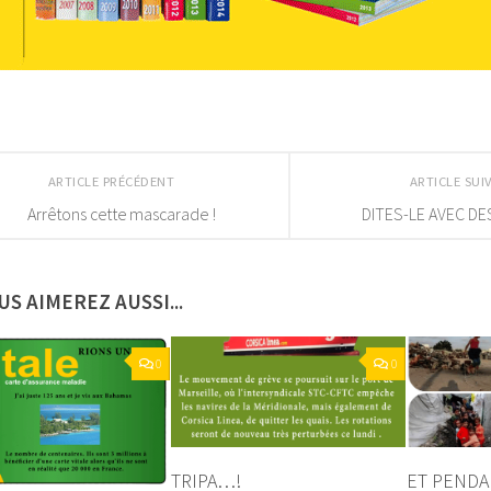
ARTICLE PRÉCÉDENT
ARTICLE SU
Arrêtons cette mascarade !
DITES-LE AVEC DE
US AIMEREZ AUSSI...
0
0
TRIPA…!
ET PENDA