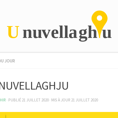
DU JOUR
 NUVELLAGHJU
HIR
· PUBLIÉ
21 JUILLET 2020
· MIS À JOUR
21 JUILLET 2020