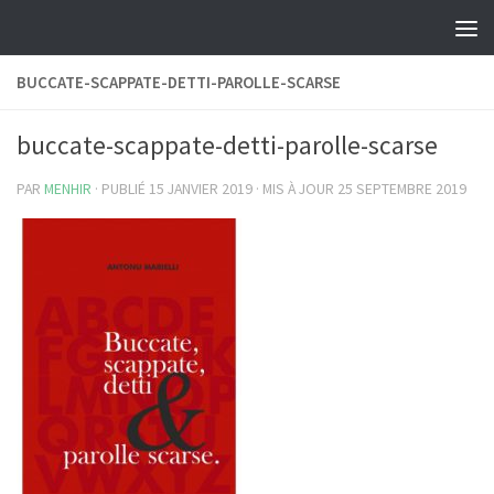
Skip to content
BUCCATE-SCAPPATE-DETTI-PAROLLE-SCARSE
buccate-scappate-detti-parolle-scarse
PAR
MENHIR
· PUBLIÉ
15 JANVIER 2019
· MIS À JOUR
25 SEPTEMBRE 2019