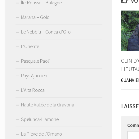
VO
Île-Rousse – Balagne
Marana – Golo
Le Nebbiu – Conca d’Oro
L’Oriente
CLIN D
Pasquale Paoli
LIEUTA
Pays Ajaccien
6 JANVIE
L’Alta Rocca
Haute Vallée de la Gravona
LAISS
Spelunca-Liamone
Comm
La Pieve de l’Ornano