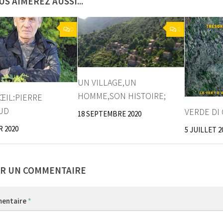
US AIMEREZ AUSSI...
0
0
UN VILLAGE,UN
HOMME,SON HISTOIRE;
’ŒIL:PIERRE
UD
VERDE DI
18 SEPTEMBRE 2020
R 2020
5 JUILLET 2
ER UN COMMENTAIRE
entaire
*