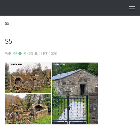
Skip to content
S5
S5
PAR
MENHIR
·
23 JUILLET 2020