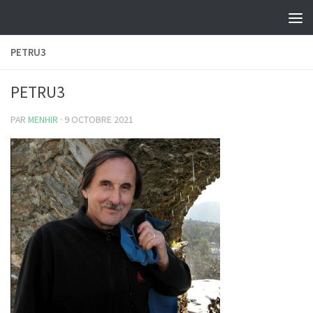
Skip to content
PETRU3
PETRU3
PAR
MENHIR
·
9 OCTOBRE 2021