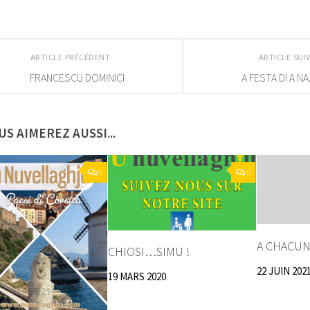
ARTICLE PRÉCÉDENT
ARTICLE SU
FRANCESCU DOMINICI
A FESTA DI A N
US AIMEREZ AUSSI...
0
0
A CHACU
CHIOSI…SIMU !
22 JUIN 202
19 MARS 2020