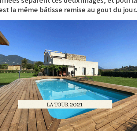
années séparent ces deux images, et pourt
est la même bâtisse remise au gout du jour