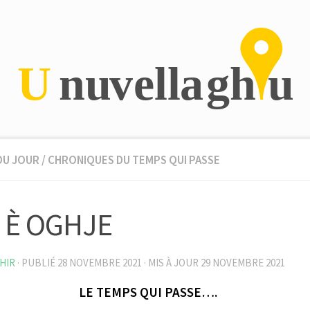
DU JOUR
/
CHRONIQUES DU TEMPS QUI PASSE
I È OGHJE
HIR
· PUBLIÉ
28 NOVEMBRE 2021
· MIS À JOUR
29 NOVEMBRE 2021
LE TEMPS QUI PASSE….