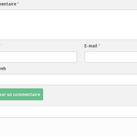
entaire
*
*
E-mail
*
web