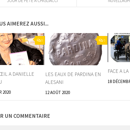
JOUR DE FETE A CHIGLIACCI
NUVELLAGH
US AIMEREZ AUSSI...
0
0
FACE A LA
’ŒIL A DANIELLE
LES EAUX DE PARDINA EN
J
ALESANI
18 DÉCEMBR
R 2020
12 AOÛT 2020
ER UN COMMENTAIRE