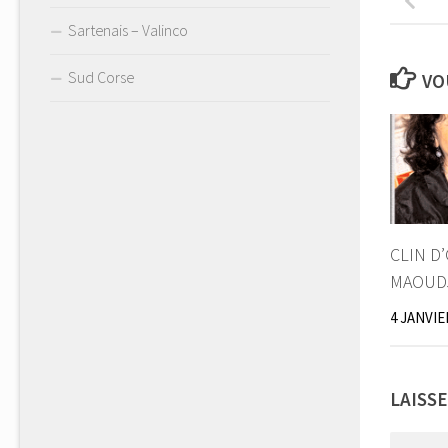
Sartenais – Valinco
Sud Corse
VO
CLIN D
MAOUD
4 JANVIE
LAISS