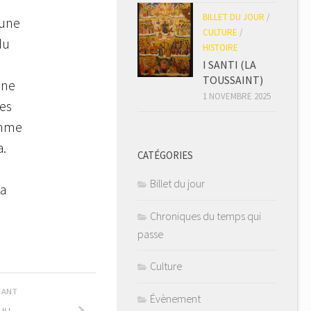
BILLET DU JOUR
/
 une
CULTURE
/
du
HISTOIRE
I SANTI (LA
TOUSSAINT)
one
1 NOVEMBRE 2025
les
omme
a.
CATÉGORIES
Billet du jour
la
Chroniques du temps qui
passe
Culture
IVANT
Évènement