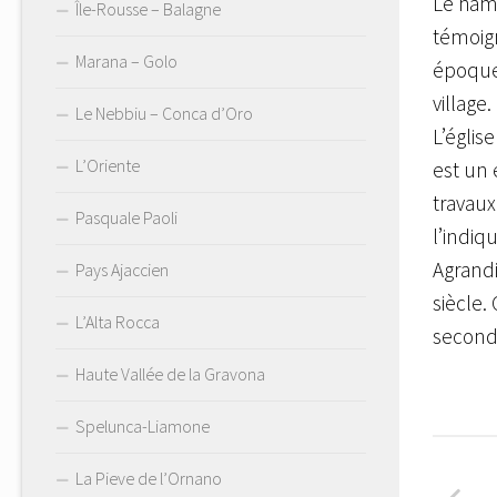
Le hame
Île-Rousse – Balagne
témoign
Marana – Golo
époque,
village.
Le Nebbiu – Conca d’Oro
L’églis
L’Oriente
est un 
travau
Pasquale Paoli
l’indiq
Agrandi
Pays Ajaccien
siècle.
L’Alta Rocca
seconde
Haute Vallée de la Gravona
Spelunca-Liamone
La Pieve de l’Ornano