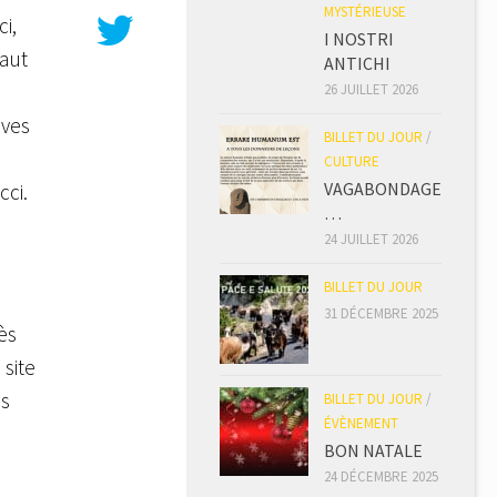
MYSTÉRIEUSE
i,
I NOSTRI
haut
ANTICHI
26 JUILLET 2026
èves
BILLET DU JOUR
/
e
CULTURE
VAGABONDAGE
cci.
…
24 JUILLET 2026
BILLET DU JOUR
31 DÉCEMBRE 2025
ès
 site
is
BILLET DU JOUR
/
ÉVÈNEMENT
BON NATALE
24 DÉCEMBRE 2025