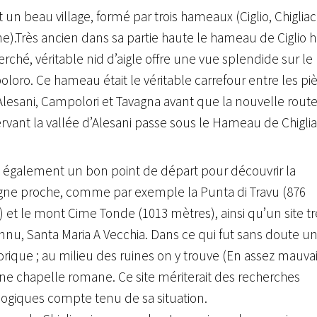
t un beau village, formé par trois hameaux (Ciglio, Chigliacc
e).Très ancien dans sa partie haute le hameau de Ciglio 
erché, véritable nid d’aigle offre une vue splendide sur le
loro. Ce hameau était le véritable carrefour entre les pi
Alesani, Campolori et Tavagna avant que la nouvelle rout
rvant la vallée d’Alesani passe sous le Hameau de Chiglia
également un bon point de départ pour découvrir la
ne proche, comme par exemple la Punta di Travu (876
 et le mont Cime Tonde (1013 mètres), ainsi qu’un site tr
nu, Santa Maria A Vecchia. Dans ce qui fut sans doute un
orique ; au milieu des ruines on y trouve (En assez mauva
une chapelle romane. Ce site mériterait des recherches
ogiques compte tenu de sa situation.