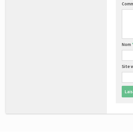
Comm
Nom
Site 