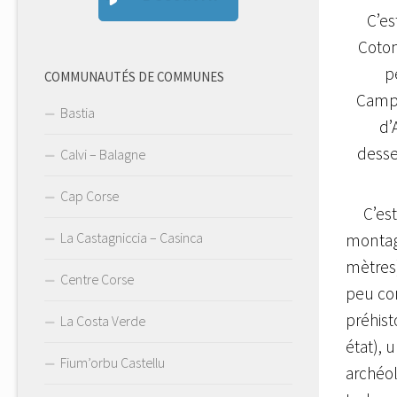
C’es
Coton
p
COMMUNAUTÉS DE COMMUNES
Campo
Bastia
d’
desse
Calvi – Balagne
Cap Corse
C’est 
La Castagniccia – Casinca
montag
mètres)
Centre Corse
peu con
préhist
La Costa Verde
état), 
Fium’orbu Castellu
archéol