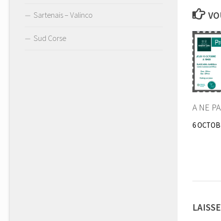
VO
Sartenais – Valinco
Sud Corse
A NE P
6 OCTOB
LAISS