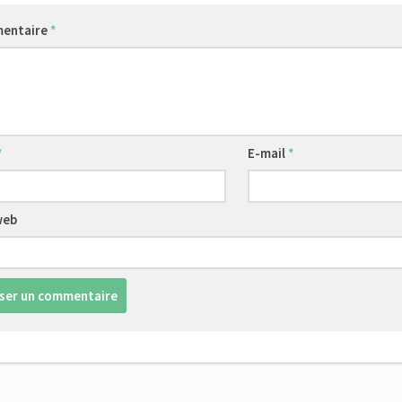
entaire
*
*
E-mail
*
web