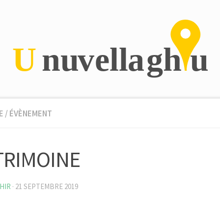
E
/
ÉVÈNEMENT
TRIMOINE
HIR
·
21 SEPTEMBRE 2019