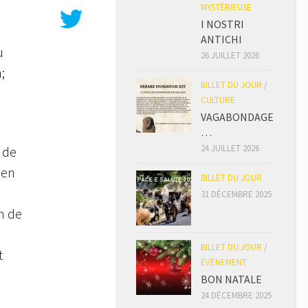
MYSTÉRIEUSE
I NOSTRI
ANTICHI
u
26 JUILLET 2026
;
BILLET DU JOUR
/
CULTURE
VAGABONDAGE
…
24 JUILLET 2026
, de
 en
BILLET DU JOUR
31 DÉCEMBRE 2025
n de
BILLET DU JOUR
/
t
ÉVÈNEMENT
BON NATALE
24 DÉCEMBRE 2025