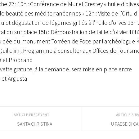
e 22 : 10h : Conférence de Muriel Crestey « huile d’olives
de beauté des méditerranéennes » 12h : Visite de l’Ortu di
et dégustation de légumes grillés à l’huile d’olives 13h :
ation sur place 15h : Démonstration de taille d’olivier 16h3
 guidée du monument Torréen de Foce par l’archéologue 
uilichini; Programme à consulter aux Offices de Tourism
 et Propriano
ette gratuite, à la demande. sera mise en place entre
 et Argiusta
ARTICLE PRÉCÉDENT
ARTICLE SU
SANTA CHRISTINA
U PAESE DI C