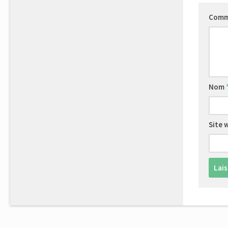
Comm
Nom
Site 