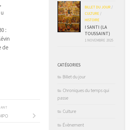
,
BILLET DU JOUR
/
 u
CULTURE
/
HISTOIRE
I SANTI (LA
0 :
TOUSSAINT)
Kévin
1 NOVEMBRE 2025
e de
CATÉGORIES
Billet du jour
Chroniques du temps qui
passe
IVANT
Culture
AMPO
Évènement