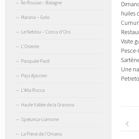
Île-Rousse – Balagne
Dimanch
huiles 
Marana – Golo
Cumunu 
Restaur
Le Nebbiu – Conca d’Oro
Visite
L’Oriente
Pesce-Q
Sartène
Pasquale Paoli
Une nav
Pays Ajaccien
Petreto
L’Alta Rocca
Haute Vallée de la Gravona
Spelunca-Liamone
La Pieve de l’Ornano