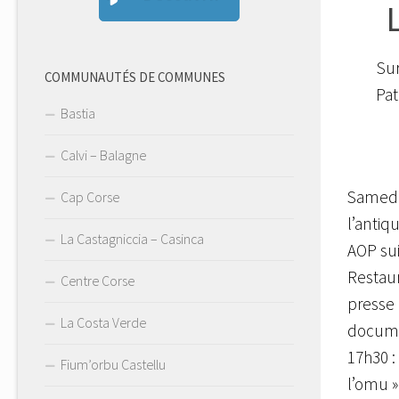
Su
COMMUNAUTÉS DE COMMUNES
Pat
Bastia
Calvi – Balagne
Samedi 
Cap Corse
l’antiq
La Castagniccia – Casinca
AOP sui
Restaur
Centre Corse
presse 
La Costa Verde
documen
17h30 :
Fium’orbu Castellu
l’omu »