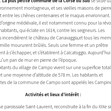
.
La plus petite commune de la Corse du Sud
se situe d
ronnement montagneux, et ses vieilles maisons de pierr
 entre les chênes centenaires et le maquis environnant.
 d’origine médiévale, il est notamment connu pour la révo
habitants, qui éclate en 1614, contre les seigneurs. Les
s incendièrent le château de Canavaggia,et tous les me
amille moururent brûlés. Seuls une femme et un prêtre
ent à s’échapper, et s’établirent à Calcatoggio. Aujourd’hui 
u’un pan de mur en pierre de l’époque.
itants du village de Campo vivent sur une superficie tota
t une moyenne d’altitude de 578 m. Les habitants et
ntes de la commune de Campo sont appelés les Campinc
Activités et lieux d’intérêt :
ise paroissiale Saint-Laurent, reconstruite à la fin du XIXe si