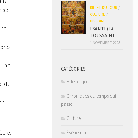
ans
BILLET DU JOUR
/
e se
CULTURE
/
HISTOIRE
lte
I SANTI (LA
TOUSSAINT)
1 NOVEMBRE 2025
mbres
il ne
CATÉGORIES
Billet du jour
le de
Chroniques du temps qui
hi.
passe
Culture
ècle.
Évènement