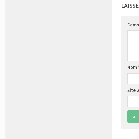
LAISS
Comm
Nom
Site 