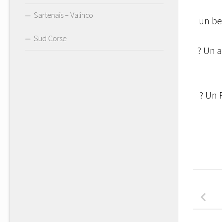
Sartenais – Valinco
un bea
Sud Corse
? Un a
? Un P