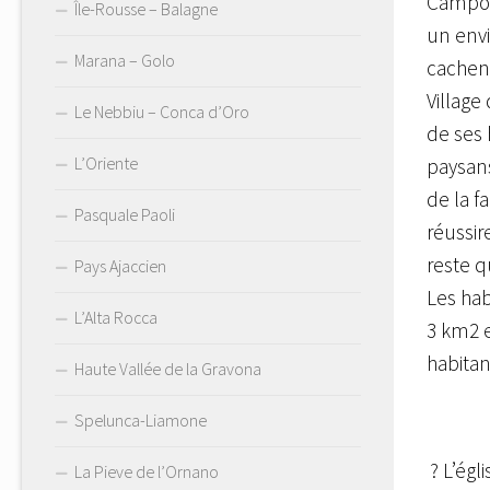
Campo
Île-Rousse – Balagne
un envi
Marana – Golo
cachent
Village
Le Nebbiu – Conca d’Oro
de ses 
L’Oriente
paysan
de la f
Pasquale Paoli
réussir
reste q
Pays Ajaccien
Les hab
L’Alta Rocca
3 km2 e
habita
Haute Vallée de la Gravona
Spelunca-Liamone
? L’égl
La Pieve de l’Ornano