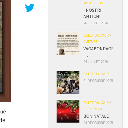
MYSTÉRIEUSE
I NOSTRI
ANTICHI
26 JUILLET 2026
BILLET DU JOUR
/
CULTURE
VAGABONDAGE
…
24 JUILLET 2026
BILLET DU JOUR
31 DÉCEMBRE 2025
BILLET DU JOUR
/
ÉVÈNEMENT
tué
BON NATALE
 de
24 DÉCEMBRE 2025