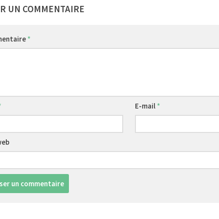
ER UN COMMENTAIRE
entaire
*
*
E-mail
*
web