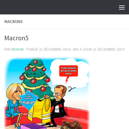
Skip to content
MACRON5
Macron5
PAR
MENHIR
· PUBLIÉ
21 DÉCEMBRE 2019
· MIS À JOUR
21 DÉCEMBRE 2019