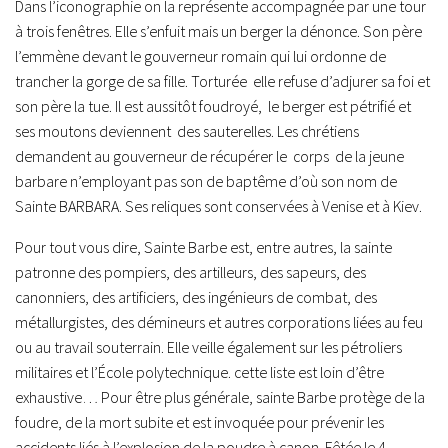
Dans l’iconographie on la représente accompagnée par une tour
à trois fenêtres. Elle s’enfuit mais un berger la dénonce. Son père
l’emmène devant le gouverneur romain qui lui ordonne de
trancher la gorge de sa fille. Torturée elle refuse d’adjurer sa foi et
son père la tue. Il est aussitôt foudroyé, le berger est pétrifié et
ses moutons deviennent des sauterelles. Les chrétiens
demandent au gouverneur de récupérer le corps de la jeune
barbare n’employant pas son de baptême d’où son nom de
Sainte BARBARA. Ses reliques sont conservées à Venise et à Kiev.
Pour tout vous dire, Sainte Barbe est, entre autres, la sainte
patronne des pompiers, des artilleurs, des sapeurs, des
canonniers, des artificiers, des ingénieurs de combat, des
métallurgistes, des démineurs et autres corporations liées au feu
ou au travail souterrain. Elle veille également sur les pétroliers
militaires et l’École polytechnique. cette liste est loin d’être
exhaustive… Pour être plus générale, sainte Barbe protège de la
foudre, de la mort subite et est invoquée pour prévenir les
accidents liés à l’explosion de la poudre à canon. Fêtée le 4