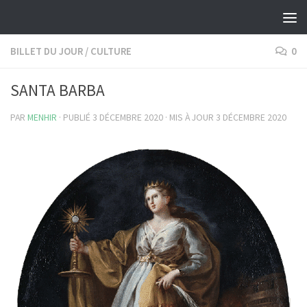
Skip to content
BILLET DU JOUR
/
CULTURE
0
SANTA BARBA
PAR
MENHIR
· PUBLIÉ
3 DÉCEMBRE 2020
· MIS À JOUR
3 DÉCEMBRE 2020