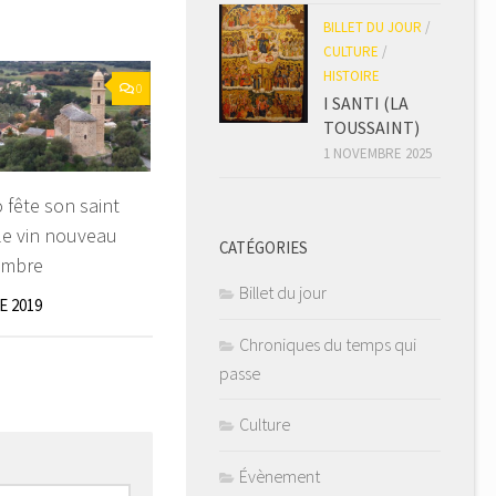
BILLET DU JOUR
/
CULTURE
/
HISTOIRE
0
I SANTI (LA
TOUSSAINT)
1 NOVEMBRE 2025
 fête son saint
le vin nouveau
CATÉGORIES
embre
Billet du jour
 2019
Chroniques du temps qui
passe
Culture
Évènement