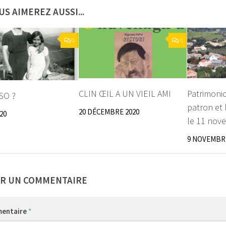
US AIMEREZ AUSSI...
0
0
CLIN ŒIL A UN VIEIL AMI
Patrimonio
SO ?
patron et 
20 DÉCEMBRE 2020
020
le 11 nov
9 NOVEMBRE
ER UN COMMENTAIRE
entaire
*