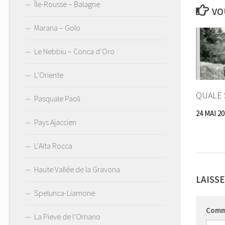
Île-Rousse – Balagne
VO
Marana – Golo
Le Nebbiu – Conca d’Oro
L’Oriente
QUALE 
Pasquale Paoli
24 MAI 2
Pays Ajaccien
L’Alta Rocca
Haute Vallée de la Gravona
LAISS
Spelunca-Liamone
Comm
La Pieve de l’Ornano