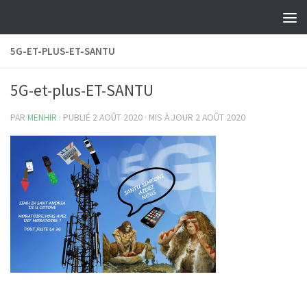
Skip to content
5G-ET-PLUS-ET-SANTU
5G-et-plus-ET-SANTU
PAR
MENHIR
· PUBLIÉ
2 AOÛT 2020
· MIS À JOUR
2 AOÛT 2020